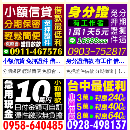
小額信貸 免押證件 借款最低利 | 借貸【台中借款網】
身分證借款 有工作 借1萬1天5元 | 借貸【台中借款網】
分期保密 輕鬆簡便 免照會 當日撥款 |【台中借錢網】專注借貸|小額借貸|證件借貸|身分證借貸|民間借貸|快速借貸，提供免費/可靠/安全/推薦的網路整合資訊平台，成為您現金救急/短期周轉的好夥伴。
免押證件借款 分期攤還 |【台中借錢網】專注借貸|小額借貸|證件借貸|身分證借貸|民間借貸|快速借貸，提供免費/可靠/安全/推薦的網路整合資訊平台，成為您現金救急/短期周轉的好夥伴。