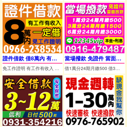
證件借款 借8萬內 有工作一定借 | 借貸【台中借款網】
當場撥款 免證件 當面放款 本金+利息攤還 | 借貸【台中借款網】
免工作證明 有工作有收入 一定借 |【台中借錢網】專注借貸|小額借貸|證件借貸|身分證借貸|民間借貸|快速借貸，提供免費/可靠/安全/推薦的網路整合資訊平台，成為您現金救急/短期周轉的好夥伴。
借1萬分24期月繳500 借3萬分24期月繳1500 借6萬分24期月繳3000 |【台中借錢網】專注借貸|小額借貸|證件借貸|身分證借貸|民間借貸|快速借貸，提供免費/可靠/安全/推薦的網路整合資訊平台，成為您現金救急/短期周轉的好夥伴。