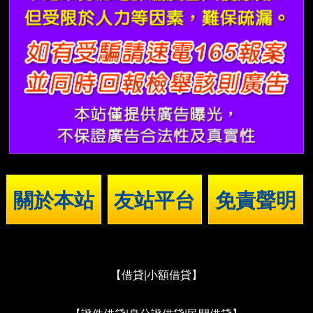
關於本站
友站平台
免責聲明
【借貸|小額借貸】