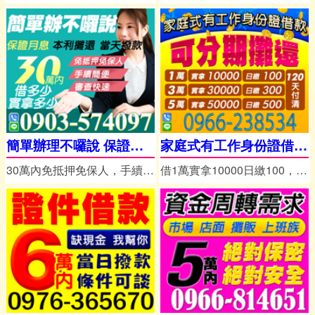
簡單辦理不囉說 保證月息 借多少拿多少 | 借貸【台中借款網】
家庭式有工作身份證借款 可分期攤還 | 借貸【台中借款網】
30萬內免抵押免保人，手續簡便，審核快速 |【台中借錢網】專注借貸|小額借貸|證件借貸|身分證借貸|民間借貸|快速借貸，提供免費/可靠/安全/推薦的網路整合資訊平台，成為您現金救急/短期周轉的好夥伴。
借1萬實拿10000日繳100，120天可付清 |【台中借錢網】專注借貸|小額借貸|證件借貸|身分證借貸|民間借貸|快速借貸，提供免費/可靠/安全/推薦的網路整合資訊平台，成為您現金救急/短期周轉的好夥伴。