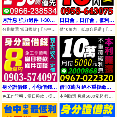
月計息 強力過件 1-30萬 有勞保有薪轉優先 | 借貸【台中借款網】
日日會，日仔會，低利息借款 | 借貸【台中借款網】
分期攤還 當日撥款 |【台中借錢網】專注借貸|小額借貸|證件借貸|身分證借貸|民間借貸|快速借貸，提供免費/可靠/安全/推薦的網路整合資訊平台，成為您現金救急/短期周轉的好夥伴。
借10萬內，低息容易還 |【台中借錢網】專注借貸|小額借貸|證件借貸|身分證借貸|民間借貸|快速借貸，提供免費/可靠/安全/推薦的網路整合資訊平台，成為您現金救急/短期周轉的好夥伴。
身分證借錢，小額借錢，借8萬內 | 借貸【台中借款網】
借10萬內 絕不重複繳利息 月付5000元起 | 借貸【台中借款網】
免工作證明，當日撥款，攤販夜市店面市場八大 |【台中借錢網】專注借貸|小額借貸|證件借貸|身分證借貸|民間借貸|快速借貸，提供免費/可靠/安全/推薦的網路整合資訊平台，成為您現金救急/短期周轉的好夥伴。
本利攤還 月繳5000元起 輕鬆還款沒壓力 |【台中借錢網】專注借貸|小額借貸|證件借貸|身分證借貸|民間借貸|快速借貸，提供免費/可靠/安全/推薦的網路整合資訊平台，成為您現金救急/短期周轉的好夥伴。