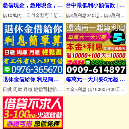
急借現金，急用現金，小額借現金 | 借貸【台中借款網】
台中最低利小額借款 | 借貸【台中借款網】
借10萬內，日付金額可自訂，彈性繳款無負擔 |【台中借錢網】專注借貸|小額借貸|證件借貸|身分證借貸|民間借貸|快速借貸，提供免費/可靠/安全/推薦的網路整合資訊平台，成為您現金救急/短期周轉的好夥伴。
借3萬利息240起，借5萬利息400起，借8萬利息640起 |【台中借錢網】專注借貸|小額借貸|證件借貸|身分證借貸|民間借貸|快速借貸，提供免費/可靠/安全/推薦的網路整合資訊平台，成為您現金救急/短期周轉的好夥伴。
退休金借給你 利息簡單算 也收入有工作即可借 | 借貸【台中借款網】
每萬元一天只要5元起 還清再一起算利息 用幾天算幾天 | 借貸【台中借款網】
日繳 周繳 月繳 輕鬆選輕鬆繳 |【台中借錢網】專注借貸|小額借貸|證件借貸|身分證借貸|民間借貸|快速借貸，提供免費/可靠/安全/推薦的網路整合資訊平台，成為您現金救急/短期周轉的好夥伴。
本金+利息 借10000+100天=10500起 |【台中借錢網】專注借貸|小額借貸|證件借貸|身分證借貸|民間借貸|快速借貸，提供免費/可靠/安全/推薦的網路整合資訊平台，成為您現金救急/短期周轉的好夥伴。