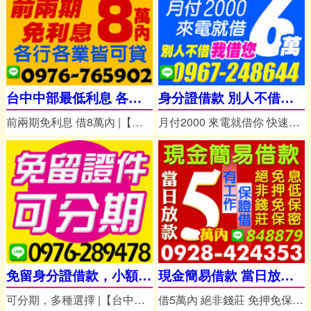
台中中部最低利息 各行各業皆可貸 | 借貸【台中借款網】
身分證借款 別人不借我借你 借6萬內 | 借貸【台中借款網】
前兩期免利息 借8萬內 |【台中借錢網】專注借貸|小額借貸|證件借貸|身分證借貸|民間借貸|快速借貸，提供免費/可靠/安全/推薦的網路整合資訊平台，成為您現金救急/短期周轉的好夥伴。
月付2000 來電就借你 快速撥款 |【台中借錢網】專注借貸|小額借貸|證件借貸|身分證借貸|民間借貸|快速借貸，提供免費/可靠/安全/推薦的網路整合資訊平台，成為您現金救急/短期周轉的好夥伴。
免留身分證借款，小額借款 | 借貸【台中借款網】
現金簡易借款 當日放款 有工作保證借 | 借貸【台中借款網】
可分期，多種選擇 |【台中借錢網】專注借貸|小額借貸|證件借貸|身分證借貸|民間借貸|快速借貸，提供免費/可靠/安全/推薦的網路整合資訊平台，成為您現金救急/短期周轉的好夥伴。
借5萬內 絕非錢莊 免押免保 息低保密 |【台中借錢網】專注借貸|小額借貸|證件借貸|身分證借貸|民間借貸|快速借貸，提供免費/可靠/安全/推薦的網路整合資訊平台，成為您現金救急/短期周轉的好夥伴。