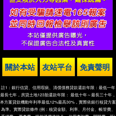
關於本站
友站平台
免責聲明
註1：銀行信貸、信用瑕疵、清償債務貸款還款年限：最低一年
最長七年，房貸土地123胎還款年限： 最低十年～最長三十年，
本方案貸款機動年利率最低12%最高30%，實際依銀行核貸方案
為準。實際貸款條件 (例：核貸金額、利率、月付金、帳管費、