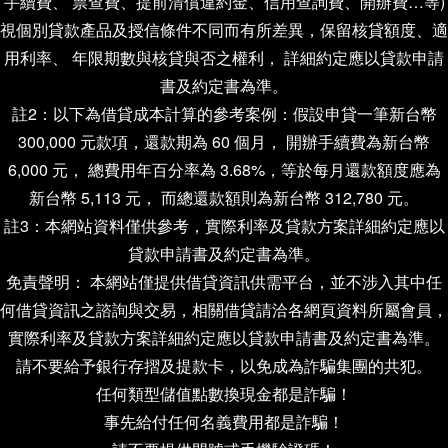
手續費、 票查費、提前清償違約金、信用查詢費、開辦費…等)
視個別貸款產品及授信條件不同而有所差異，保留核貸額度、適
用利率、 年限期數與核貸與否之權利， 詳細約定應以貸款申請
書及約定書為準。
註2：以下為借貸成本計算的參考案例：假設申貸一筆新台幣
300,000 元款項，還款期為 60 個月， 開辦手續費為新台幣
6,000 元， 總費用年百分率為 3.68%，等於每月還款額度應為
新台幣 5,113 元， 而總還款額則為新台幣 312,780 元。
註3：本網站資料僅供參考，實際利率及貸款方案詳細約定應以
貸款申請書及約定書為準。
免責聲明： 本網站僅提供借貸資訊供需平台，並不涉入其中任
何借貸資訊之諮詢與交易，相關借貸請洽各網頁資料所屬會員，
實際利率及貸款方案詳細約定應以貸款申請書及約定書為準。
請不要給予銀行存摺及提款卡，以免成為詐騙集團的共犯。
任何類型儲值點數換現金都是詐騙！
事先給付任何名義費用都是詐騙！