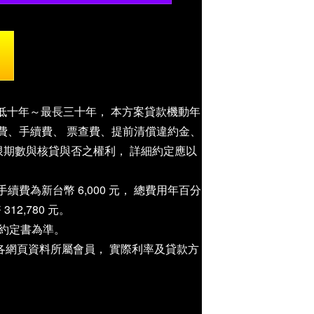
低十年～最長三十年， 本方案貸款機動年
管費、手續費、 票查費、提前清償違約金、
限期數與核貸與否之權利， 詳細約定應以
續費為新台幣 6,000 元， 總費用年百分
12,780 元。
約定書為準。
各網頁資料所屬會員， 實際利率及貸款方