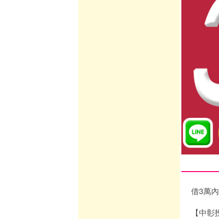
借3萬內
【中彰