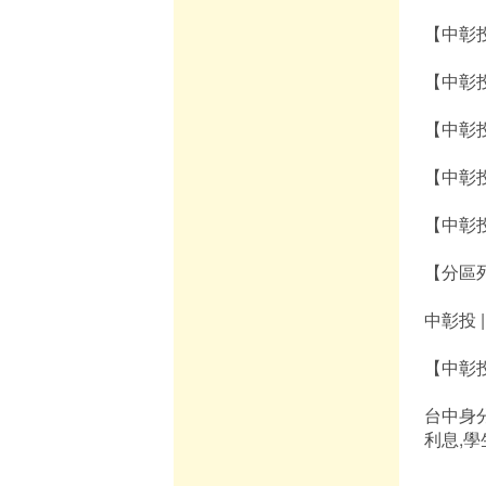
【中彰
【中彰
【中彰
【中彰
【中彰
【分區
中彰投 |
【中彰
台中身分
利息,學