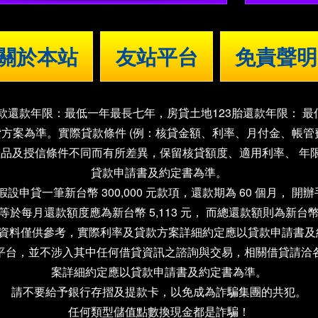
關於本站
友站平台
免責聲明
款還款年限：最低一年最長七年，房貸土地123胎還款年限： 最
貸方案為準。實際貸款條件 (例：核貸金額、利率、月付金、帳
產品及授信條件不同而有所差異，保留核貸額度、適用利率、 年
貸款申請書及約定書為準。
貸一筆新台幣 300,000 元款項，還款期為 60 個月， 開辦手
，等於每月還款額度應為新台幣 5,113 元， 而總還款額則為新台幣 3
站資料僅供參考，實際利率及貸款方案詳細約定應以貸款申請書及
平台，並不涉入其中任何借貸資訊之諮詢與交易，相關借貸請洽
案詳細約定應以貸款申請書及約定書為準。
請不要給予銀行存摺及提款卡，以免成為詐騙集團的共犯。
任何類型儲值點數換現金都是詐騙！