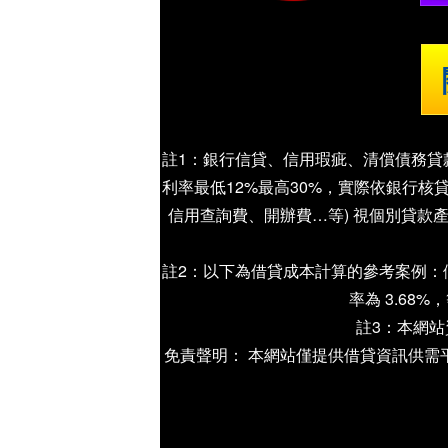
註1：銀行信貸、信用瑕疵、清償債務貸
利率最低12%最高30%，實際依銀行核
信用查詢費、開辦費…等) 視個別貸款
註2：以下為借貸成本計算的參考案例：假設申
率為 3.68%
註3：本網
免責聲明： 本網站僅提供借貸資訊供需