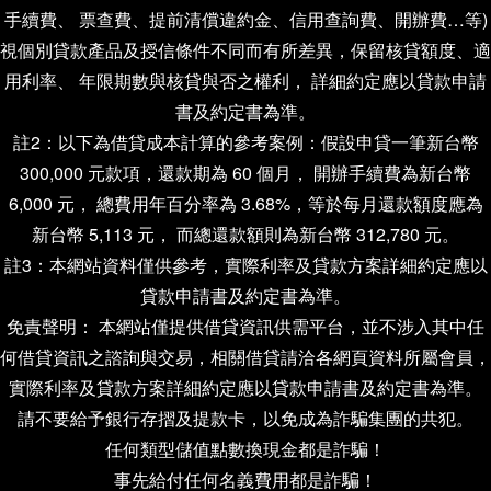
手續費、 票查費、提前清償違約金、信用查詢費、開辦費…等)
視個別貸款產品及授信條件不同而有所差異，保留核貸額度、適
用利率、 年限期數與核貸與否之權利， 詳細約定應以貸款申請
書及約定書為準。
註2：以下為借貸成本計算的參考案例：假設申貸一筆新台幣
300,000 元款項，還款期為 60 個月， 開辦手續費為新台幣
6,000 元， 總費用年百分率為 3.68%，等於每月還款額度應為
新台幣 5,113 元， 而總還款額則為新台幣 312,780 元。
註3：本網站資料僅供參考，實際利率及貸款方案詳細約定應以
貸款申請書及約定書為準。
免責聲明： 本網站僅提供借貸資訊供需平台，並不涉入其中任
何借貸資訊之諮詢與交易，相關借貸請洽各網頁資料所屬會員，
實際利率及貸款方案詳細約定應以貸款申請書及約定書為準。
請不要給予銀行存摺及提款卡，以免成為詐騙集團的共犯。
任何類型儲值點數換現金都是詐騙！
事先給付任何名義費用都是詐騙！