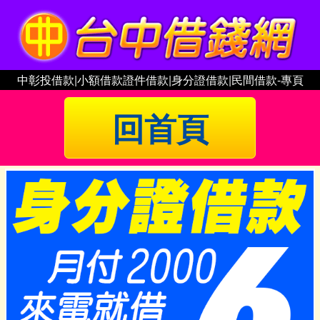
中彰投借款|小額借款證件借款|身分證借款|民間借款-專頁
回首頁