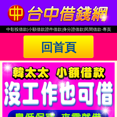
中彰投借款|小額借款證件借款|身分證借款|民間借款-專頁
回首頁