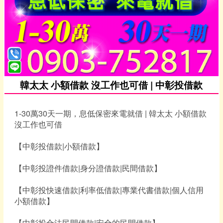
韓太太 小額借款 沒工作也可借 | 中彰投借款
1-30萬30天一期，息低保密來電就借 | 韓太太 小額借款
沒工作也可借
【中彰投借款|小額借款】
【中彰投證件借款|身分證借款|民間借款】
【中彰投快速借款|利率低借款|專業代書借款|個人信用
小額借款】
【中彰投合法民間借款|安全的民間借款】