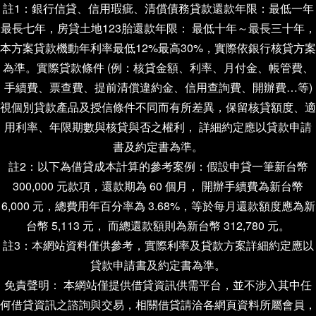
註1：銀行信貸、信用瑕疵、清償債務貸款還款年限：最低一年
最長七年，房貸土地123胎還款年限： 最低十年～最長三十年，
本方案貸款機動年利率最低12%最高30%，實際依銀行核貸方案
為準。實際貸款條件 (例：核貸金額、利率、月付金、帳管費、
手續費、票查費、提前清償違約金、信用查詢費、開辦費…等)
視個別貸款產品及授信條件不同而有所差異，保留核貸額度、適
用利率、年限期數與核貸與否之權利， 詳細約定應以貸款申請
書及約定書為準。
註2：以下為借貸成本計算的參考案例：假設申貸一筆新台幣
300,000 元款項，還款期為 60 個月， 開辦手續費為新台幣
6,000 元，總費用年百分率為 3.68%，等於每月還款額度應為新
台幣 5,113 元， 而總還款額則為新台幣 312,780 元。
註3：本網站資料僅供參考，實際利率及貸款方案詳細約定應以
貸款申請書及約定書為準。
免責聲明： 本網站僅提供借貸資訊供需平台，並不涉入其中任
何借貸資訊之諮詢與交易，相關借貸請洽各網頁資料所屬會員，