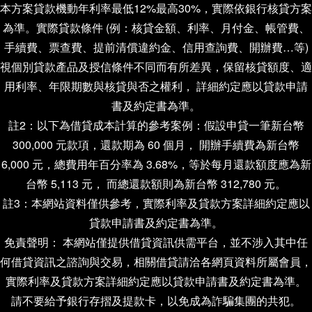
本方案貸款機動年利率最低12%最高30%，實際依銀行核貸方案
為準。實際貸款條件 (例：核貸金額、利率、月付金、帳管費、
手續費、票查費、提前清償違約金、信用查詢費、開辦費…等)
視個別貸款產品及授信條件不同而有所差異，保留核貸額度、適
用利率、年限期數與核貸與否之權利， 詳細約定應以貸款申請
書及約定書為準。
註2：以下為借貸成本計算的參考案例：假設申貸一筆新台幣
300,000 元款項，還款期為 60 個月， 開辦手續費為新台幣
6,000 元，總費用年百分率為 3.68%，等於每月還款額度應為新
台幣 5,113 元， 而總還款額則為新台幣 312,780 元。
註3：本網站資料僅供參考，實際利率及貸款方案詳細約定應以
貸款申請書及約定書為準。
免責聲明： 本網站僅提供借貸資訊供需平台，並不涉入其中任
何借貸資訊之諮詢與交易，相關借貸請洽各網頁資料所屬會員，
實際利率及貸款方案詳細約定應以貸款申請書及約定書為準。
請不要給予銀行存摺及提款卡，以免成為詐騙集團的共犯。