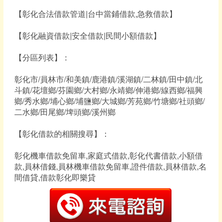
【彰化合法借款管道|台中當鋪借款,急救借款】
【彰化融資借款|安全借款|民間小額借款】
【分區列表】：
彰化市/員林市/和美鎮/鹿港鎮/溪湖鎮/二林鎮/田中鎮/北
斗鎮/花壇鄉/芬園鄉/大村鄉/永靖鄉/伸港鄉/線西鄉/福興
鄉/秀水鄉/埔心鄉/埔鹽鄉/大城鄉/芳苑鄉/竹塘鄉/社頭鄉/
二水鄉/田尾鄉/埤頭鄉/溪州鄉
【彰化借款的相關搜尋】：
彰化機車借款免留車,家庭式借款,彰化代書借款,小額借
款,員林借錢,員林機車借款免留車,證件借款,員林借款,名
間借貸,借款彰化即樂貸