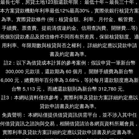
最長七年，房貸土地123胎還款年限： 最低十年～最長三十年，
本方案貸款機動年利率最低12%最高30%，實際依銀行核貸方案
為準。實際貸款條件 (例：核貸金額、利率、月付金、帳管費、
手續費、票查費、提前清償違約金、信用查詢費、開辦費…等)
視個別貸款產品及授信條件不同而有所差異，保留核貸額度、適
用利率、年限期數與核貸與否之權利， 詳細約定應以貸款申請
書及約定書為準。
註2：以下為借貸成本計算的參考案例：假設申貸一筆新台幣
300,000 元款項，還款期為 60 個月， 開辦手續費為新台幣
6,000 元，總費用年百分率為 3.68%，等於每月還款額度應為新
台幣 5,113 元， 而總還款額則為新台幣 312,780 元。
註3：本網站資料僅供參考，實際利率及貸款方案詳細約定應以
貸款申請書及約定書為準。
免責聲明： 本網站僅提供借貸資訊供需平台，並不涉入其中任
何借貸資訊之諮詢與交易，相關借貸請洽各網頁資料所屬會員，
實際利率及貸款方案詳細約定應以貸款申請書及約定書為準。