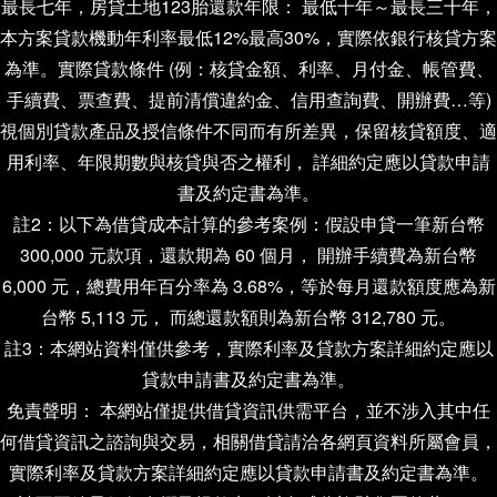
最長七年，房貸土地123胎還款年限： 最低十年～最長三十年，
本方案貸款機動年利率最低12%最高30%，實際依銀行核貸方案
為準。實際貸款條件 (例：核貸金額、利率、月付金、帳管費、
手續費、票查費、提前清償違約金、信用查詢費、開辦費…等)
視個別貸款產品及授信條件不同而有所差異，保留核貸額度、適
用利率、年限期數與核貸與否之權利， 詳細約定應以貸款申請
書及約定書為準。
註2：以下為借貸成本計算的參考案例：假設申貸一筆新台幣
300,000 元款項，還款期為 60 個月， 開辦手續費為新台幣
6,000 元，總費用年百分率為 3.68%，等於每月還款額度應為新
台幣 5,113 元， 而總還款額則為新台幣 312,780 元。
註3：本網站資料僅供參考，實際利率及貸款方案詳細約定應以
貸款申請書及約定書為準。
免責聲明： 本網站僅提供借貸資訊供需平台，並不涉入其中任
何借貸資訊之諮詢與交易，相關借貸請洽各網頁資料所屬會員，
實際利率及貸款方案詳細約定應以貸款申請書及約定書為準。