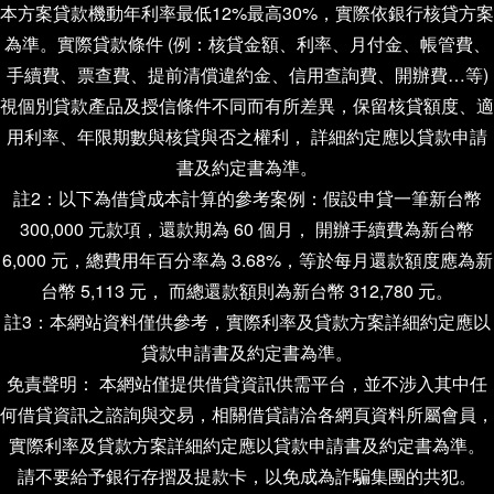
本方案貸款機動年利率最低12%最高30%，實際依銀行核貸方案
為準。實際貸款條件 (例：核貸金額、利率、月付金、帳管費、
手續費、票查費、提前清償違約金、信用查詢費、開辦費…等)
視個別貸款產品及授信條件不同而有所差異，保留核貸額度、適
用利率、年限期數與核貸與否之權利， 詳細約定應以貸款申請
書及約定書為準。
註2：以下為借貸成本計算的參考案例：假設申貸一筆新台幣
300,000 元款項，還款期為 60 個月， 開辦手續費為新台幣
6,000 元，總費用年百分率為 3.68%，等於每月還款額度應為新
台幣 5,113 元， 而總還款額則為新台幣 312,780 元。
註3：本網站資料僅供參考，實際利率及貸款方案詳細約定應以
貸款申請書及約定書為準。
免責聲明： 本網站僅提供借貸資訊供需平台，並不涉入其中任
何借貸資訊之諮詢與交易，相關借貸請洽各網頁資料所屬會員，
實際利率及貸款方案詳細約定應以貸款申請書及約定書為準。
請不要給予銀行存摺及提款卡，以免成為詐騙集團的共犯。