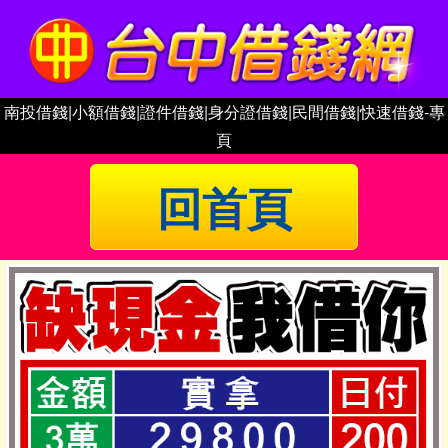
南投借錢|小額借錢|證件借錢|身分證借錢|民間借錢|快速借錢-專
頁
回首頁