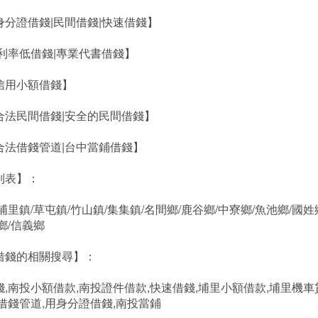
身分證借錢|民間借錢|快速借錢】
|利率低借錢|專業代書借錢】
信用小額借錢】
合法民間借錢|安全的民間借錢】
合法借錢管道|台中當鋪借錢】
列表】：
埔里鎮/草屯鎮/竹山鎮/集集鎮/名間鄉/鹿谷鄉/中寮鄉/魚池鄉/國姓
鄉/信義鄉
借錢的相關搜尋】：
,南投小額借款,南投證件借款,快速借錢,埔里小額借款,埔里機車
借錢管道,用身分證借錢,南投當鋪