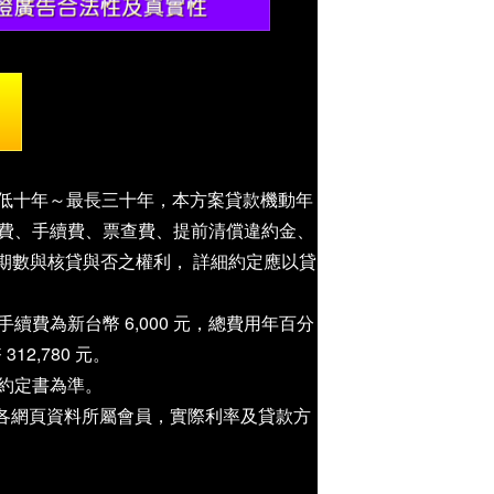
最低十年～最長三十年，本方案貸款機動年
管費、手續費、票查費、提前清償違約金、
期數與核貸與否之權利， 詳細約定應以貸
手續費為新台幣 6,000 元，總費用年百分
12,780 元。
約定書為準。
各網頁資料所屬會員，實際利率及貸款方