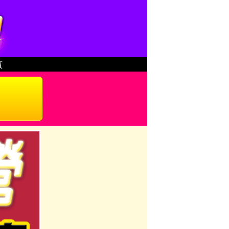
台中借錢|小額借錢 | 台中借款|小額借款 | 台中借貸|小額
頁