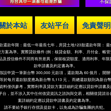
關於本站
友站平台
免責聲明
款還款年限：最低一年最長七年，房貸土地123胎還款年限： 
核貸方案為準。實際貸款條件 (例：核貸金額、利率、月付金、帳
產品及授信條件不同而有所差異，保留核貸額度、適用利率、年限
款申請書及約定書為準。
貸一筆新台幣 300,000 元款項，還款期為 60 個月， 開辦
，等於每月還款額度應為新台幣 5,113 元， 而總還款額則為新台幣 3
站資料僅供參考，實際利率及貸款方案詳細約定應以貸款申請書及
需平台，並不涉入其中任何借貸資訊之諮詢與交易，相關借貸請洽
案詳細約定應以貸款申請書及約定書為準。
請不要給予銀行存摺及提款卡，以免成為詐騙集團的共犯。