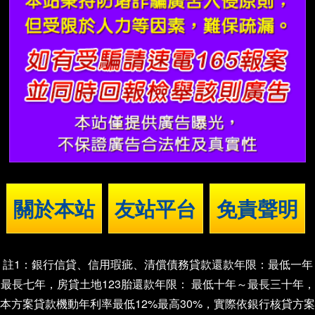
關於本站
友站平台
免責聲明
註1：銀行信貸、信用瑕疵、清償債務貸款還款年限：最低一年
最長七年，房貸土地123胎還款年限： 最低十年～最長三十年，
本方案貸款機動年利率最低12%最高30%，實際依銀行核貸方案