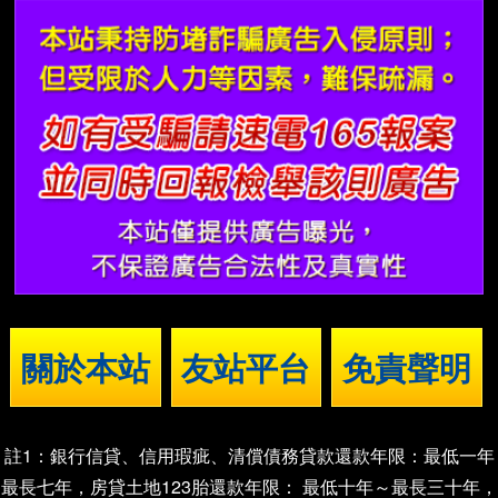
關於本站
友站平台
免責聲明
註1：銀行信貸、信用瑕疵、清償債務貸款還款年限：最低一年
最長七年，房貸土地123胎還款年限： 最低十年～最長三十年，