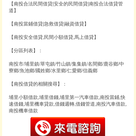
【南投合法民間借貸|安全的民間借貸|南投合法借貸管
道】
【南投當鋪借貸|急救借貸|融資借貸】
【南投安全借貸,民間小額借貸,馬上借貸】
【分區列表】：
南投市/埔里鎮/草屯鎮/竹山鎮/集集鎮/名間鄉/鹿谷鄉/中
寮鄉/魚池鄉/國姓鄉/水里鄉/仁愛鄉/信義鄉
【南投借貸的相關搜尋】：
埔里小額借款,埔里借錢,埔里第一汽車借款,南投當鋪,快
速借錢,埔里機車貸款,借錢週轉,借錢管道,南投汽車借款,
南投機車借款