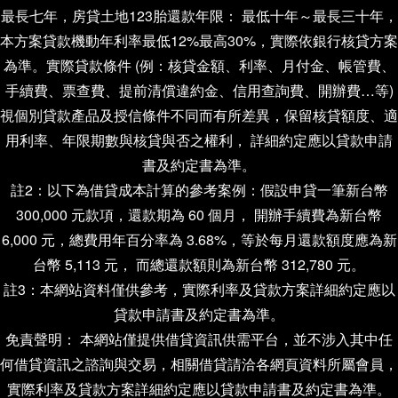
最長七年，房貸土地123胎還款年限： 最低十年～最長三十年，
本方案貸款機動年利率最低12%最高30%，實際依銀行核貸方案
為準。實際貸款條件 (例：核貸金額、利率、月付金、帳管費、
手續費、票查費、提前清償違約金、信用查詢費、開辦費…等)
視個別貸款產品及授信條件不同而有所差異，保留核貸額度、適
用利率、年限期數與核貸與否之權利， 詳細約定應以貸款申請
書及約定書為準。
註2：以下為借貸成本計算的參考案例：假設申貸一筆新台幣
300,000 元款項，還款期為 60 個月， 開辦手續費為新台幣
6,000 元，總費用年百分率為 3.68%，等於每月還款額度應為新
台幣 5,113 元， 而總還款額則為新台幣 312,780 元。
註3：本網站資料僅供參考，實際利率及貸款方案詳細約定應以
貸款申請書及約定書為準。
免責聲明： 本網站僅提供借貸資訊供需平台，並不涉入其中任
何借貸資訊之諮詢與交易，相關借貸請洽各網頁資料所屬會員，
實際利率及貸款方案詳細約定應以貸款申請書及約定書為準。