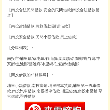
【南投合法民間借款|安全的民間借款|南投合法借款管
道】
【南投當鋪借款|急救借款|融資借款】
【南投安全借款,民間小額借款,馬上借款】
【分區列表】：
南投市/埔里鎮/草屯鎮/竹山鎮/集集鎮/名間鄉/鹿谷鄉/中
寮鄉/魚池鄉/國姓鄉/水里鄉/仁愛鄉/信義鄉
【南投借款的相關搜尋】：
埔里小額借款,南投當鋪,埔里機車貸款,埔里第一汽車借
款,南投汽車借款,南投機車借款,埔里借錢,南投市當鋪,草
屯借款,證件借款