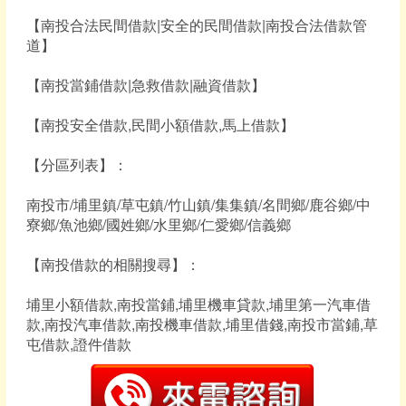
【南投合法民間借款|安全的民間借款|南投合法借款管
道】
【南投當鋪借款|急救借款|融資借款】
【南投安全借款,民間小額借款,馬上借款】
【分區列表】：
南投市/埔里鎮/草屯鎮/竹山鎮/集集鎮/名間鄉/鹿谷鄉/中
寮鄉/魚池鄉/國姓鄉/水里鄉/仁愛鄉/信義鄉
【南投借款的相關搜尋】：
埔里小額借款,南投當鋪,埔里機車貸款,埔里第一汽車借
款,南投汽車借款,南投機車借款,埔里借錢,南投市當鋪,草
屯借款,證件借款