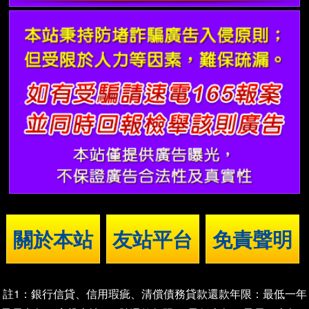
關於本站
友站平台
免責聲明
註1：銀行信貸、信用瑕疵、清償債務貸款還款年限：最低一年