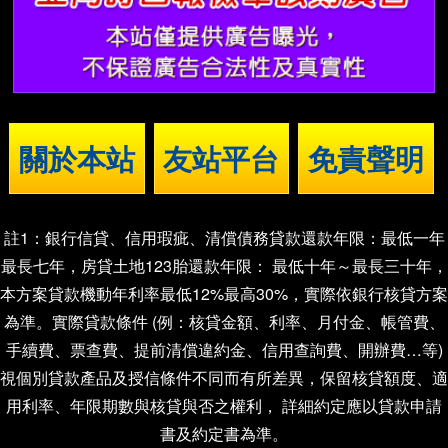
關於本站
友站平台
免責聲明
註1：銀行信貸、信用瑕疵、清償債務貸款還款年限：最低一年
最長七年，房貸土地123胎還款年限： 最低十年～最長三十年，
本方案貸款機動年利率最低12%最高30%，實際依銀行核貸方案
為準。實際貸款條件 (例：核貸金額、利率、月付金、帳管費、
手續費、票查費、提前清償違約金、信用查詢費、開辦費…等)
視個別貸款產品及授信條件不同而有所差異，保留核貸額度、適
用利率、年限期數與核貸與否之權利， 詳細約定應以貸款申請
書及約定書為準。