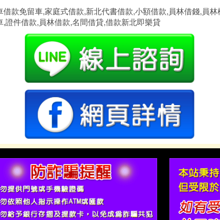
車借款免留車,家庭式借款,新北代書借款,小額借款,員林借錢,員林
,證件借款,員林借款,名間借貸,借款新北即樂貸