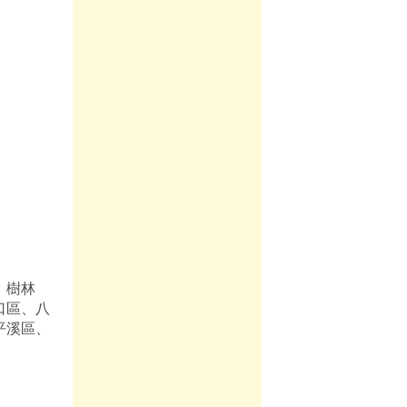
、樹林
口區、八
平溪區、