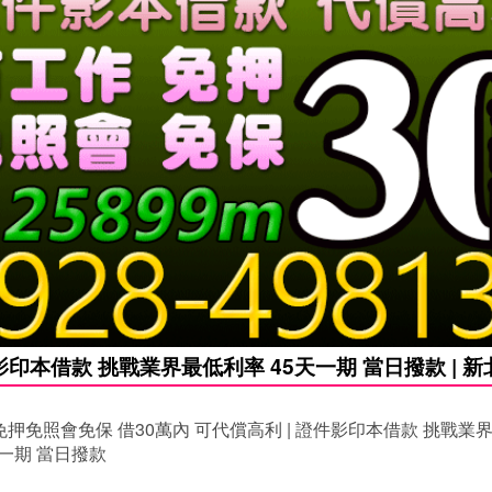
印本借款 挑戰業界最低利率 45天一期 當日撥款 | 
押免照會免保 借30萬內 可代償高利 | 證件影印本借款 挑戰業
天一期 當日撥款