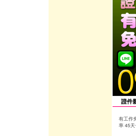
證件影
有工作免
率 45