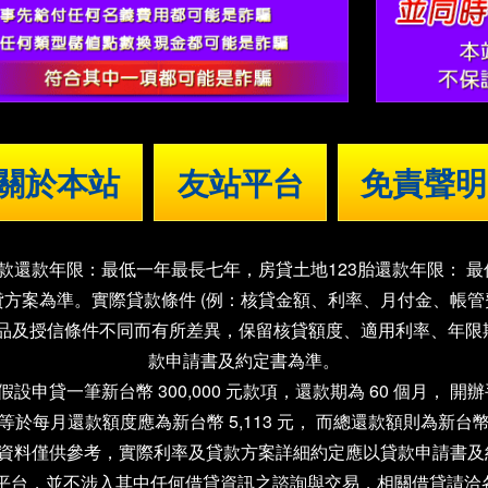
關於本站
友站平台
免責聲明
款還款年限：最低一年最長七年，房貸土地123胎還款年限： 
核貸方案為準。實際貸款條件 (例：核貸金額、利率、月付金、帳
產品及授信條件不同而有所差異，保留核貸額度、適用利率、年限
款申請書及約定書為準。
貸一筆新台幣 300,000 元款項，還款期為 60 個月， 開辦
，等於每月還款額度應為新台幣 5,113 元， 而總還款額則為新台幣 3
站資料僅供參考，實際利率及貸款方案詳細約定應以貸款申請書及
需平台，並不涉入其中任何借貸資訊之諮詢與交易，相關借貸請洽