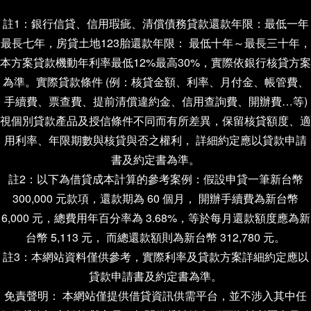
註1：銀行信貸、信用瑕疵、清償債務貸款還款年限：最低一年
最長七年，房貸土地123胎還款年限： 最低十年～最長三十年，
本方案貸款機動年利率最低12%最高30%，實際依銀行核貸方案
為準。實際貸款條件 (例：核貸金額、利率、月付金、帳管費、
手續費、票查費、提前清償違約金、信用查詢費、開辦費…等)
視個別貸款產品及授信條件不同而有所差異，保留核貸額度、適
用利率、年限期數與核貸與否之權利， 詳細約定應以貸款申請
書及約定書為準。
註2：以下為借貸成本計算的參考案例：假設申貸一筆新台幣
300,000 元款項，還款期為 60 個月， 開辦手續費為新台幣
6,000 元，總費用年百分率為 3.68%，等於每月還款額度應為新
台幣 5,113 元， 而總還款額則為新台幣 312,780 元。
註3：本網站資料僅供參考，實際利率及貸款方案詳細約定應以
貸款申請書及約定書為準。
免責聲明： 本網站僅提供借貸資訊供需平台，並不涉入其中任