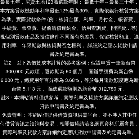
最長七年，房貸土地123胎還款年限： 最低十年～最長三十年，
本方案貸款機動年利率最低12%最高30%，實際依銀行核貸方案
為準。實際貸款條件 (例：核貸金額、利率、月付金、帳管費、
手續費、票查費、提前清償違約金、信用查詢費、開辦費…等)
視個別貸款產品及授信條件不同而有所差異，保留核貸額度、適
用利率、年限期數與核貸與否之權利， 詳細約定應以貸款申請
書及約定書為準。
註2：以下為借貸成本計算的參考案例：假設申貸一筆新台幣
300,000 元款項，還款期為 60 個月， 開辦手續費為新台幣
6,000 元，總費用年百分率為 3.68%，等於每月還款額度應為新
台幣 5,113 元， 而總還款額則為新台幣 312,780 元。
註3：本網站資料僅供參考，實際利率及貸款方案詳細約定應以
貸款申請書及約定書為準。
免責聲明： 本網站僅提供借貸資訊供需平台，並不涉入其中任
何借貸資訊之諮詢與交易，相關借貸請洽各網頁資料所屬會員，
實際利率及貸款方案詳細約定應以貸款申請書及約定書為準。