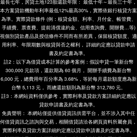
最長七年，房貸土地123胎還款年限： 最低十年～最長三十年，
本方案貸款機動年利率最低12%最高30%，實際依銀行核貸方案
為準。實際貸款條件 (例：核貸金額、利率、月付金、帳管費、
手續費、票查費、提前清償違約金、信用查詢費、開辦費…等)
視個別貸款產品及授信條件不同而有所差異，保留核貸額度、適
用利率、年限期數與核貸與否之權利， 詳細約定應以貸款申請
書及約定書為準。
註2：以下為借貸成本計算的參考案例：假設申貸一筆新台幣
300,000 元款項，還款期為 60 個月， 開辦手續費為新台幣
6,000 元，總費用年百分率為 3.68%，等於每月還款額度應為新
台幣 5,113 元， 而總還款額則為新台幣 312,780 元。
註3：本網站資料僅供參考，實際利率及貸款方案詳細約定應以
貸款申請書及約定書為準。
免責聲明： 本網站僅提供借貸資訊供需平台，並不涉入其中任
何借貸資訊之諮詢與交易，相關借貸請洽各網頁資料所屬會員，
實際利率及貸款方案詳細約定應以貸款申請書及約定書為準。