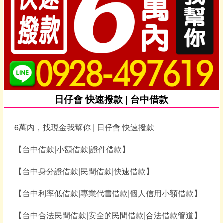
日仔會 快速撥款 | 台中借款
6萬內，找現金我幫你 | 日仔會 快速撥款
【台中借款|小額借款|證件借款】
【台中身分證借款|民間借款|快速借款】
【台中利率低借款|專業代書借款|個人信用小額借款】
【台中合法民間借款|安全的民間借款|合法借款管道】