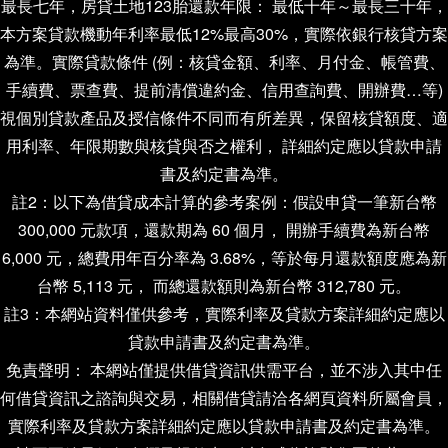
最長七年，房貸土地123胎還款年限： 最低十年～最長三十年，
本方案貸款機動年利率最低12%最高30%，實際依銀行核貸方案
為準。實際貸款條件 (例：核貸金額、利率、月付金、帳管費、
手續費、票查費、提前清償違約金、信用查詢費、開辦費…等)
視個別貸款產品及授信條件不同而有所差異，保留核貸額度、適
用利率、年限期數與核貸與否之權利， 詳細約定應以貸款申請
書及約定書為準。
註2：以下為借貸成本計算的參考案例：假設申貸一筆新台幣
300,000 元款項，還款期為 60 個月， 開辦手續費為新台幣
6,000 元，總費用年百分率為 3.68%，等於每月還款額度應為新
台幣 5,113 元， 而總還款額則為新台幣 312,780 元。
註3：本網站資料僅供參考，實際利率及貸款方案詳細約定應以
貸款申請書及約定書為準。
免責聲明： 本網站僅提供借貸資訊供需平台，並不涉入其中任
何借貸資訊之諮詢與交易，相關借貸請洽各網頁資料所屬會員，
實際利率及貸款方案詳細約定應以貸款申請書及約定書為準。