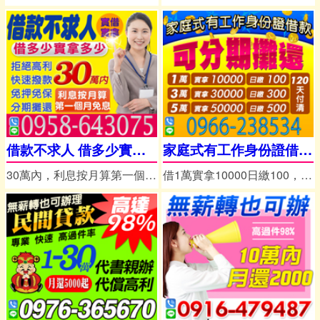
借款不求人 借多少實拿多少 分期攤還 | 南投借款【台中借款網】
家庭式有工作身份證借款 可分期攤還 | 南投借款【台中借款網】
30萬內，利息按月算第一個月免息，快速撥款 |【台中借款網】專注南投借款|小額借錢|證件借錢|身分證借錢|民間借錢|快速借錢，提供免費/可靠/安全/推薦的網路整合資訊平台，成為您現金救急/短期周轉的好夥伴。
借1萬實拿10000日繳100，120天可付清 |【台中借款網】專注南投借款|小額借錢|證件借錢|身分證借錢|民間借錢|快速借錢，提供免費/可靠/安全/推薦的網路整合資訊平台，成為您現金救急/短期周轉的好夥伴。