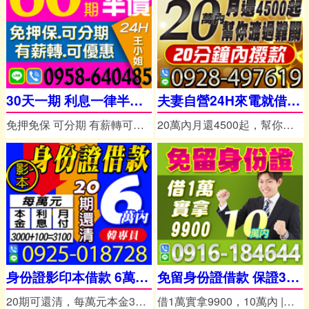
30天一期 利息一律半價 | 南投借款【台中借款網】
夫妻自營24H來電就借20分鐘內撥款 | 南投借款【台中借款網】
免押免保 可分期 有薪轉可優惠 |【台中借款網】專注南投借款|小額借錢|證件借錢|身分證借錢|民間借錢|快速借錢，提供免費/可靠/安全/推薦的網路整合資訊平台，成為您現金救急/短期周轉的好夥伴。
20萬內月還4500起，幫你渡過難關 |【台中借款網】專注南投借款|小額借錢|證件借錢|身分證借錢|民間借錢|快速借錢，提供免費/可靠/安全/推薦的網路整合資訊平台，成為您現金救急/短期周轉的好夥伴。
身份證影印本借款 6萬內 韓專員 | 南投借款【台中借款網】
免留身份證借款 保證30天一期 | 南投借款【台中借款網】
20期可還清，每萬元本金3000+利息100月付3100 |【台中借款網】專注南投借款|小額借錢|證件借錢|身分證借錢|民間借錢|快速借錢，提供免費/可靠/安全/推薦的網路整合資訊平台，成為您現金救急/短期周轉的好夥伴。
借1萬實拿9900，10萬內 |【台中借款網】專注南投借款|小額借錢|證件借錢|身分證借錢|民間借錢|快速借錢，提供免費/可靠/安全/推薦的網路整合資訊平台，成為您現金救急/短期周轉的好夥伴。