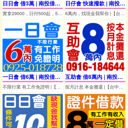
日日會 借3萬 | 南投借款【台中借款網】
日仔會 快速撥款 | 南投借款【台中借款網】
實拿29000，日付500起，55天還清，日繳/周繳/期繳 |【台中借款網】專注南投借款|小額借款|證件借款|身分證借款|民間借款|快速借款，提供免費/可靠/安全/推薦的網路整合資訊平台，成為您現金救急/短期周轉的好夥伴。
6萬內，找現金我幫你 |【台中借款網】專注南投借款|小額借款|證件借款|身分證借款|民間借款|快速借款，提供免費/可靠/安全/推薦的網路整合資訊平台，成為您現金救急/短期周轉的好夥伴。
一日會 借6萬 | 南投借款【台中借款網】
互助會 借8萬內 | 南投借款【台中借款網】
不限行業 有工作免證明 |【台中借款網】專注南投借款|小額借款|證件借款|身分證借款|民間借款|快速借款，提供免費/可靠/安全/推薦的網路整合資訊平台，成為您現金救急/短期周轉的好夥伴。
按月計息 本金攤還 |【台中借款網】專注南投借款|小額借款|證件借款|身分證借款|民間借款|快速借款，提供免費/可靠/安全/推薦的網路整合資訊平台，成為您現金救急/短期周轉的好夥伴。