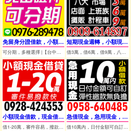
免留身分證借款，小額借款 | 南投借款【台中借款網】
短期現金週轉，小額現金借款 | 南投借款【台中借款網】
可分期，多種選擇 |【台中借款網】專注南投借款|小額借款|證件借款|身分證借款|民間借款|快速借款，提供免費/可靠/安全/推薦的網路整合資訊平台，成為您現金救急/短期周轉的好夥伴。
借3萬，借6萬，借9萬，八大市場店面上班族計程車小額借款 |【台中借款網】專注南投借款|小額借款|證件借款|身分證借款|民間借款|快速借款，提供免費/可靠/安全/推薦的網路整合資訊平台，成為您現金救急/短期周轉的好夥伴。
小額現金借款，現金借款 | 南投借款【台中借款網】
急借現金，急用現金，小額借現金 | 南投借款【台中借款網】
借1-20萬，審件容易，撥款快速 |【台中借款網】專注南投借款|小額借款|證件借款|身分證借款|民間借款|快速借款，提供免費/可靠/安全/推薦的網路整合資訊平台，成為您現金救急/短期周轉的好夥伴。
借10萬內，日付金額可自訂，彈性繳款無負擔 |【台中借款網】專注南投借款|小額借款|證件借款|身分證借款|民間借款|快速借款，提供免費/可靠/安全/推薦的網路整合資訊平台，成為您現金救急/短期周轉的好夥伴。