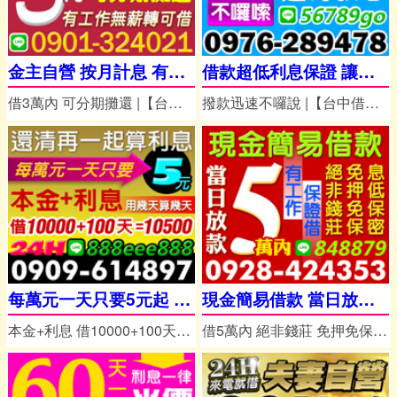
金主自營 按月計息 有工作無薪轉可借 | 南投借款【台中借款網】
借款超低利息保證 讓您借得安心還得放心 | 南投借款【台中借款網】
借3萬內 可分期攤還 |【台中借款網】專注南投借款|小額借錢|證件借錢|身分證借錢|民間借錢|快速借錢，提供免費/可靠/安全/推薦的網路整合資訊平台，成為您現金救急/短期周轉的好夥伴。
撥款迅速不囉說 |【台中借款網】專注南投借款|小額借錢|證件借錢|身分證借錢|民間借錢|快速借錢，提供免費/可靠/安全/推薦的網路整合資訊平台，成為您現金救急/短期周轉的好夥伴。
每萬元一天只要5元起 還清再一起算利息 用幾天算幾天 | 南投借款【台中借款網】
現金簡易借款 當日放款 有工作保證借 | 南投借款【台中借款網】
本金+利息 借10000+100天=10500起 |【台中借款網】專注南投借款|小額借錢|證件借錢|身分證借錢|民間借錢|快速借錢，提供免費/可靠/安全/推薦的網路整合資訊平台，成為您現金救急/短期周轉的好夥伴。
借5萬內 絕非錢莊 免押免保 息低保密 |【台中借款網】專注南投借款|小額借錢|證件借錢|身分證借錢|民間借錢|快速借錢，提供免費/可靠/安全/推薦的網路整合資訊平台，成為您現金救急/短期周轉的好夥伴。