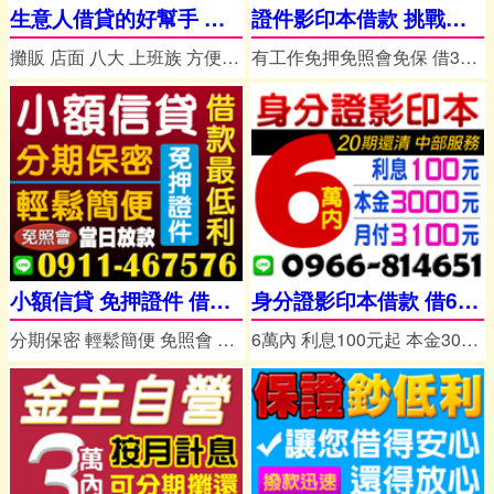
生意人借貸的好幫手 補貨周轉免求人 借1-30萬 | 南投借款【台中借款網】
證件影印本借款 挑戰業界最低利率 45天一期 當日撥款 | 南投借款【台中借款網】
攤販 店面 八大 上班族 方便借 輕鬆還 日繳周繳期繳 各行各業皆可當日放款 |【台中借款網】專注南投借款|小額借錢|證件借錢|身分證借錢|民間借錢|快速借錢，提供免費/可靠/安全/推薦的網路整合資訊平台，成為您現金救急/短期周轉的好夥伴。
有工作免押免照會免保 借30萬內 可代償高利 |【台中借款網】專注南投借款|小額借錢|證件借錢|身分證借錢|民間借錢|快速借錢，提供免費/可靠/安全/推薦的網路整合資訊平台，成為您現金救急/短期周轉的好夥伴。
小額信貸 免押證件 借款最低利 | 南投借款【台中借款網】
身分證影印本借款 借6萬內 20期可還清 中部服務 | 南投借款【台中借款網】
分期保密 輕鬆簡便 免照會 當日撥款 |【台中借款網】專注南投借款|小額借錢|證件借錢|身分證借錢|民間借錢|快速借錢，提供免費/可靠/安全/推薦的網路整合資訊平台，成為您現金救急/短期周轉的好夥伴。
6萬內 利息100元起 本金3000元 月付3100元起 |【台中借款網】專注南投借款|小額借錢|證件借錢|身分證借錢|民間借錢|快速借錢，提供免費/可靠/安全/推薦的網路整合資訊平台，成為您現金救急/短期周轉的好夥伴。